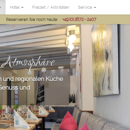
Hotel
Freizeit / Aktivitäten
Service
+49 (0) 2672 - 2407
Reservieren Sie noch heute:
r Atmosphäre
en und regionalen Küche
 Genuss und