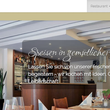
Navigation
Restaurant
überspringen
Speisen in gemütliche
Lassen Sie sich von unserer frisch
begeistern - wir kochen mit Ideen,
Leidenschaft