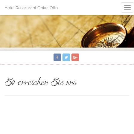
Hotel Restaurant Onkel Otto
Nav
ein
So erreichen Sie uns