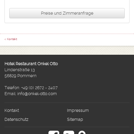
Preise und Zimmeranfrage
< Kontakt
Hotel Restaurant Onkel Otto
Lindenstraße 13
56829 Pommern
Telefon: +49 (0) 2672 - 2407
Email:
info@onkel-otto.com
Navigation
Kontakt
Impressum
überspringen
Datenschutz
Sitemap